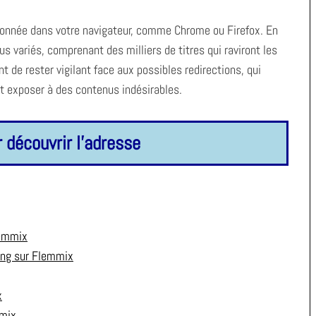
ntionnée dans votre navigateur, comme Chrome ou Firefox. En
s variés, comprenant des milliers de titres qui raviront les
t de rester vigilant face aux possibles redirections, qui
nt exposer à des contenus indésirables.
r découvrir l'adresse
lemmix
ming sur Flemmix
x
mmix