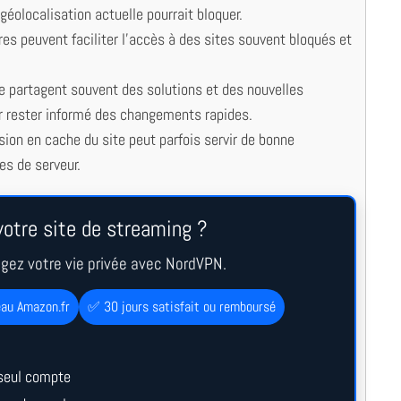
éolocalisation actuelle pourrait bloquer.
res peuvent faciliter l’accès à des sites souvent bloqués et
e partagent souvent des solutions et des nouvelles
ur rester informé des changements rapides.
sion en cache du site peut parfois servir de bonne
es de serveur.
otre site de streaming ?
égez votre vie privée avec NordVPN.
eau Amazon.fr
✅ 30 jours satisfait ou remboursé
seul compte