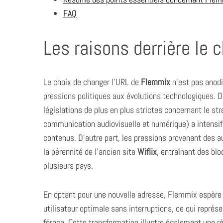
FAQ
Les raisons derrière le
S
e
a
Le choix de changer l’URL de
Flemmix
n’est pas anodin
r
c
pressions politiques aux évolutions technologiques. D
h
législations de plus en plus strictes concernant le st
f
communication audiovisuelle et numérique) a intensifié
o
contenus. D’autre part, les pressions provenant des au
r
:
la pérennité de l’ancien site
Wiflix
, entraînant des blo
plusieurs pays.
En optant pour une nouvelle adresse, Flemmix espère 
utilisateur optimale sans interruptions, ce qui repré
féroce. Cette transformation illustre également une r