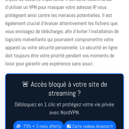
d’utiliser un VPN pour masquer votre adresse IP, vous
protégeant ainsi contre les menaces potentielles. Il est
également crucial d’évaluer attentivement les fichiers que
vous envisagez de télécharger, afin d’éviter l’installation de
logiciels malveillants qui pourraient compromettre votre
appareil ou votre sécurité personnelle. La sécurité en ligne
S
doit toujours être votre priorité pendant vos moments de
e
a
loisir pour garantir une expérience sans souci.
r
c
h
🚨 Accès bloqué à votre site de
f
streaming ?
o
r
Débloquez en 1 clic et protégez votre vie privée
:
avec NordVPN.
🎁 -73% + 3 mois offerts
🛍️ Carte cadeau Amazon.fr