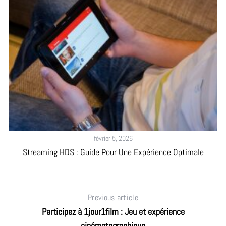
février 5, 2026
6
Streaming HDS : Guide Pour Une Expérience Optimale
Ao
Previous article
Participez à 1jour1film : Jeu et expérience
cinématographique