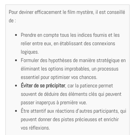
Pour deviner efficacement le film mystère, il est conseillé
de :
S
e
Prendre en compte tous les indices fournis et les
a
relier entre eux, en établissant des connexions
r
c
logiques.
h
Formuler des hypothèses de manière stratégique en
f
éliminant les options improbables, un processus
o
essentiel pour optimiser vos chances.
r
:
Éviter de se précipiter
, car la patience permet
souvent de déduire des éléments clés qui peuvent
passer inaperçus à première vue.
Être attentif aux réactions d’autres participants, qui
peuvent donner des pistes précieuses et enrichir
vos réflexions.