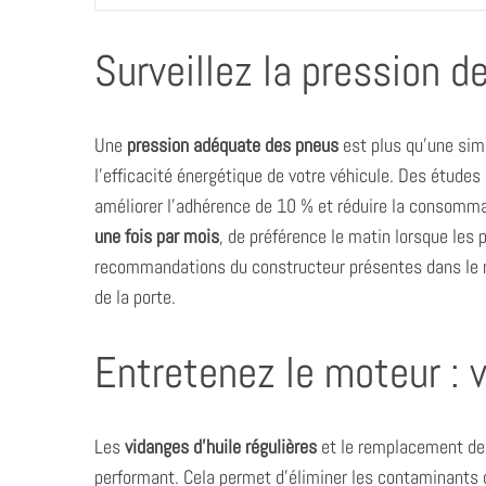
Surveillez la pression d
S
e
Une
pression adéquate des pneus
est plus qu’une simp
a
l’efficacité énergétique de votre véhicule. Des étud
r
améliorer l’adhérence de 10 % et réduire la consomma
c
h
une fois par mois
, de préférence le matin lorsque les 
f
recommandations du constructeur présentes dans le ma
o
de la porte.
r
:
Entretenez le moteur : v
Les
vidanges d’huile régulières
et le remplacement des 
performant. Cela permet d’éliminer les contaminants 