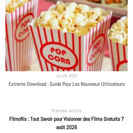
e
a
r
c
h
f
o
r
:
juin 28, 2025
Extreme Download : Guide Pour Les Nouveaux Utilisateurs
Previous article
Filmoflix : Tout Savoir pour Visionner des Films Gratuits 7
août 2026