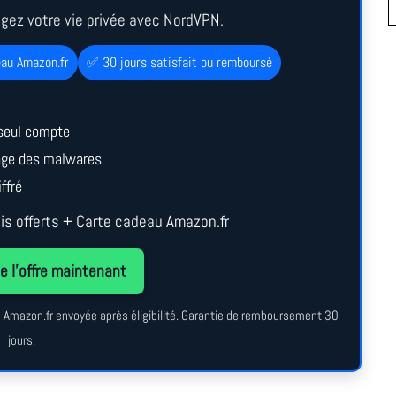
égez votre vie privée avec NordVPN.
eau Amazon.fr
✅ 30 jours satisfait ou remboursé
seul compte
cage des malwares
ffré
s offerts + Carte cadeau Amazon.fr
e l’offre maintenant
au Amazon.fr envoyée après éligibilité. Garantie de remboursement 30
jours.