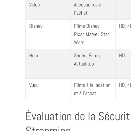
e
Video
Accessoires à
a
l’achat
r
c
Disney+
Films Disney,
HD, 4
h
Pixar, Marvel, Star
f
o
Wars
r
:
Hulu
Séries, Films,
HD
Actualités
Vudu
Films à la location
HD, 4
et à l’achat
Évaluation de la Sécuri
Streaming