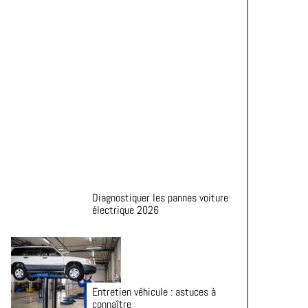
Astuces pour prolonger la durée
de vie de vos pneus
Diagnostiquer les pannes voiture
électrique 2026
Entretien véhicule : astuces à
connaître