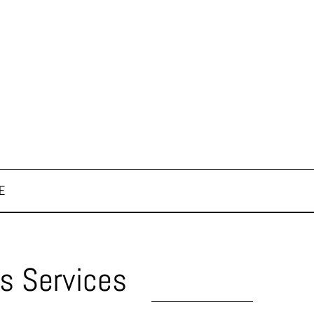
E
ls Services