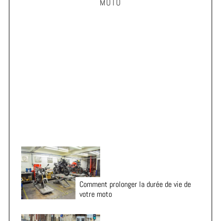
MOTO
c
h
f
o
r
Vacances en moto : 7 vérifications essentielles avant
:
le départ
Comment prolonger la durée de vie de
votre moto