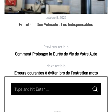
octobre 9, 2025
Entretenir Son Véhicule : Les Indispensables
Previous article
Comment Prolonger la Durée de Vie de Votre Auto
Next article
Erreurs courantes à éviter lors de l’entretien moto
S
S
e
E
A
a
R
C
H
r