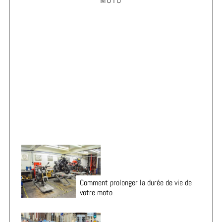
c
h
f
o
r
Vacances en moto : 7 vérifications essentielles avant
:
le départ
Comment prolonger la durée de vie de
votre moto