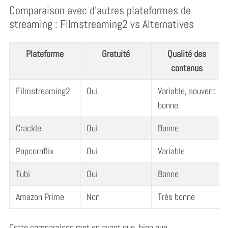
Comparaison avec d’autres plateformes de
streaming : Filmstreaming2 vs Alternatives
Plateforme
Gratuité
Qualité des
contenus
Filmstreaming2
Oui
Variable, souvent
bonne
Crackle
Oui
Bonne
Popcornflix
Oui
Variable
Tubi
Oui
Bonne
Amazon Prime
Non
Très bonne
Cette comparaison met en avant que, bien que