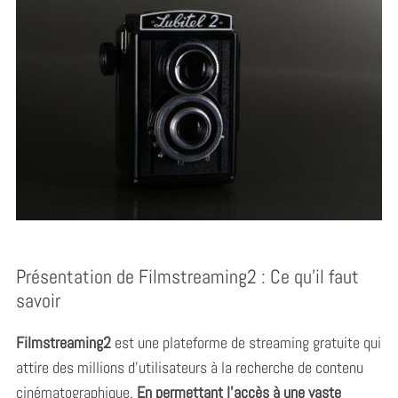
Présentation de Filmstreaming2 : Ce qu’il faut
savoir
Filmstreaming2
est une plateforme de streaming gratuite qui
attire des millions d’utilisateurs à la recherche de contenu
cinématographique.
En permettant l’accès à une vaste