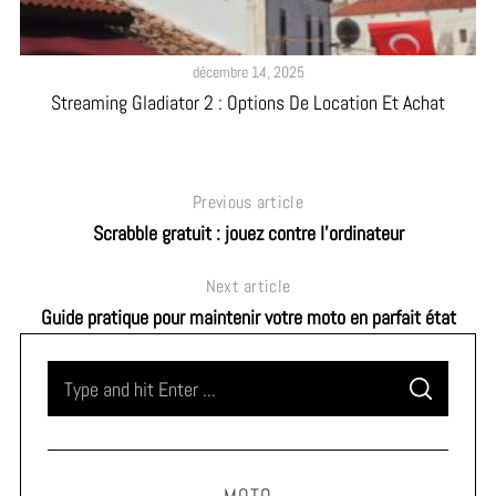
décembre 14, 2025
Streaming Gladiator 2 : Options De Location Et Achat
Previous article
Scrabble gratuit : jouez contre l’ordinateur
Next article
Guide pratique pour maintenir votre moto en parfait état
S
S
e
E
A
a
R
C
H
r
MOTO