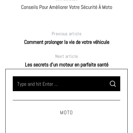
Conseils Pour Améliorer Votre Sécurité À Moto
Previous article
Comment prolonger la vie de votre véhicule
Next article
Les secrets d’un moteur en parfaite santé
S
S
e
E
A
a
R
C
H
r
MOTO
c
h
f