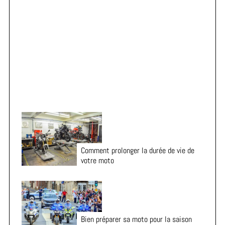
o
r
Vacances en moto : 7 vérifications essentielles avant
:
le départ
Comment prolonger la durée de vie de
votre moto
Bien préparer sa moto pour la saison