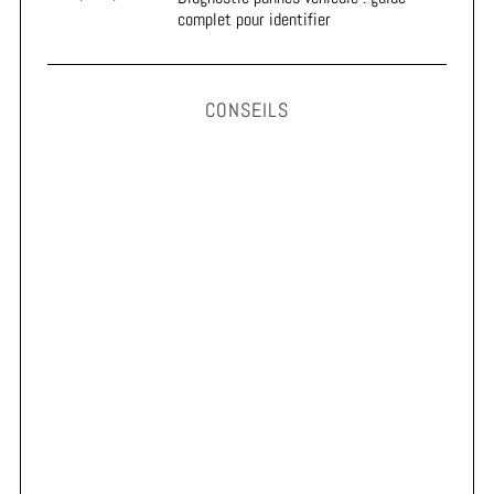
complet pour identifier
CONSEILS
Astuces pour prolonger la durée de vie de vos pneus