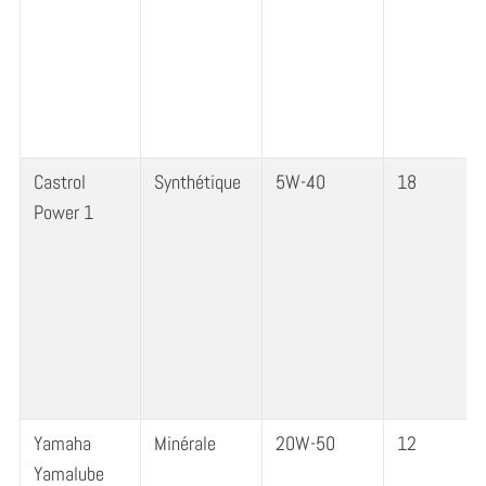
Castrol
Synthétique
5W-40
18
Power 1
S
Yamaha
Minérale
20W-50
12
e
Yamalube
a