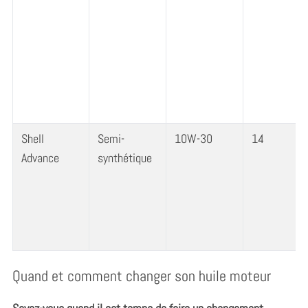
r
c
h
f
o
r
:
Shell
Semi-
10W-30
14
Advance
synthétique
Quand et comment changer son huile moteur