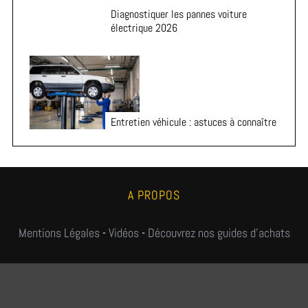
Diagnostiquer les pannes voiture
électrique 2026
Entretien véhicule : astuces à connaître
A PROPOS
Mentions Légales
-
Vidéos
-
Découvrez nos guides d'achats