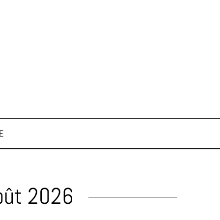
E
oût 2026