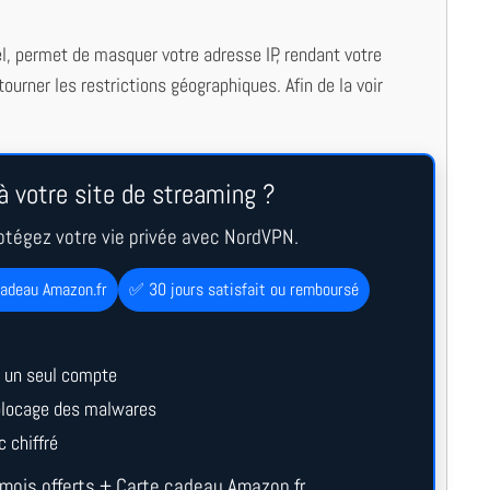
l, permet de masquer votre adresse IP, rendant votre
ourner les restrictions géographiques. Afin de la voir
à votre site de streaming ?
otégez votre vie privée avec NordVPN.
cadeau Amazon.fr
✅ 30 jours satisfait ou remboursé
 un seul compte
 blocage des malwares
c chiffré
mois offerts + Carte cadeau Amazon.fr