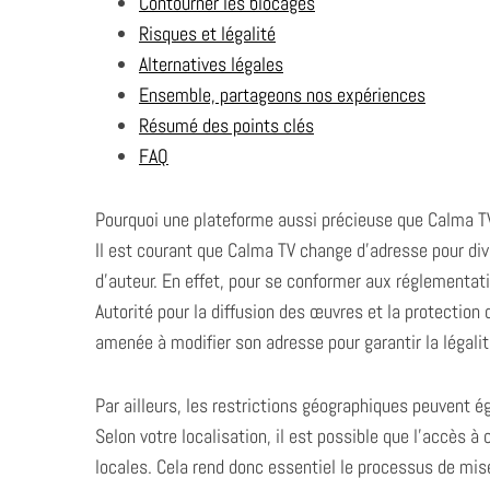
Contourner les blocages
Risques et légalité
Alternatives légales
Ensemble, partageons nos expériences
S
Résumé des points clés
e
FAQ
a
r
c
Pourquoi une plateforme aussi précieuse que Calma T
h
Il est courant que Calma TV change d’adresse pour div
f
d’auteur. En effet, pour se conformer aux réglementati
o
r
Autorité pour la diffusion des œuvres et la protection 
:
amenée à modifier son adresse pour garantir la légalit
Par ailleurs, les restrictions géographiques peuvent
Selon votre localisation, il est possible que l’accès 
locales. Cela rend donc essentiel le processus de mis