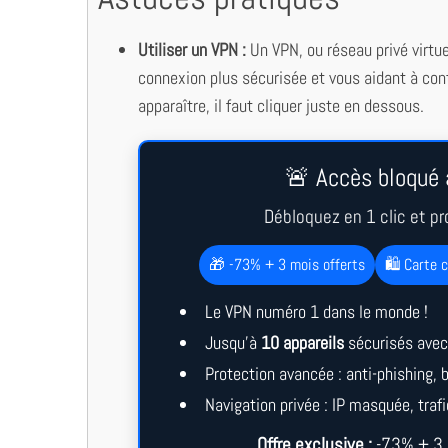
Utiliser un VPN :
Un VPN, ou réseau privé virtue
connexion plus sécurisée et vous aidant à cont
apparaître, il faut cliquer juste en dessous.
🚨 Accès bloqué 
Débloquez en 1 clic et pr
🎁 -73% + 3 mois offerts
🛍️ Carte 
Le VPN numéro 1 dans le monde !
Jusqu’à
10 appareils
sécurisés avec
Protection avancée : anti-phishing,
Navigation privée : IP masquée, trafi
Offre exclusive :
-73% + 3 