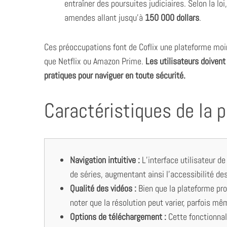
entraîner des poursuites judiciaires. Selon la lo
amendes allant jusqu’à
150 000 dollars
.
Ces préoccupations font de Coflix une plateforme moi
S
que Netflix ou Amazon Prime.
Les utilisateurs doivent
e
a
pratiques pour naviguer en toute sécurité.
r
c
Caractéristiques de la p
h
f
o
r
:
Navigation intuitive :
L’interface utilisateur de
de séries, augmentant ainsi l’accessibilité de
Qualité des vidéos :
Bien que la plateforme pro
noter que la résolution peut varier, parfois mêm
Options de téléchargement :
Cette fonctionnal