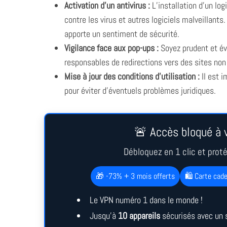
Activation d’un antivirus :
L’installation d’un log
contre les virus et autres logiciels malveillants
apporte un sentiment de sécurité.
Vigilance face aux pop-ups :
Soyez prudent et év
responsables de redirections vers des sites non
Mise à jour des conditions d’utilisation :
Il est 
pour éviter d’éventuels problèmes juridiques.
🚨 Accès bloqué à v
Débloquez en 1 clic et prot
🎁 -73% + 3 mois offerts
🛍️ Carte cad
Le VPN numéro 1 dans le monde !
Jusqu’à
10 appareils
sécurisés avec un 