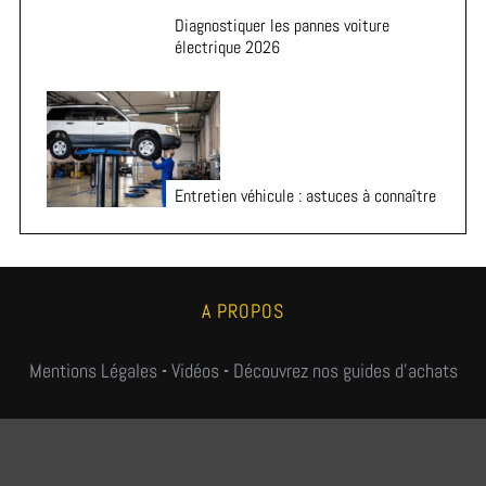
Diagnostiquer les pannes voiture
électrique 2026
Entretien véhicule : astuces à connaître
A PROPOS
Mentions Légales
-
Vidéos
-
Découvrez nos guides d'achats