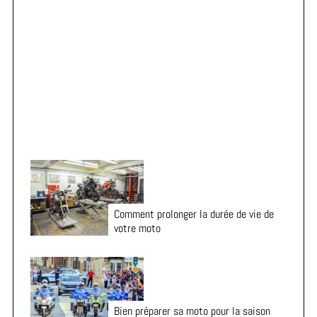
o
r
Vacances en moto : 7 vérifications essentielles avant
:
le départ
Comment prolonger la durée de vie de
votre moto
Bien préparer sa moto pour la saison