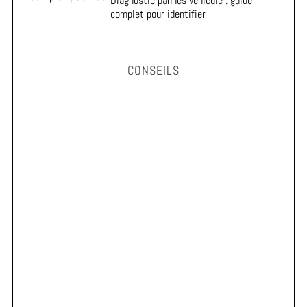
Diagnostic pannes véhicule : guide
complet pour identifier
CONSEILS
Astuces pour prolonger la durée de vie de vos pneus