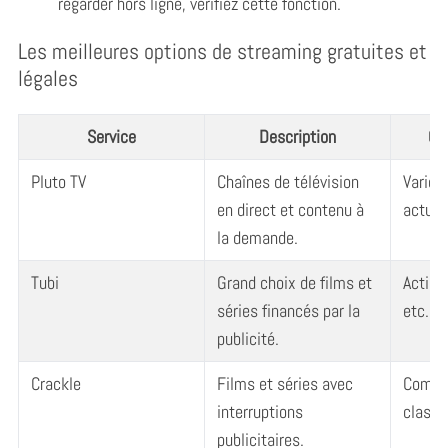
regarder hors ligne, vérifiez cette fonction.
Les meilleures options de streaming gratuites et
légales
Service
Description
Ge
Pluto TV
Chaînes de télévision
Varie; 
en direct et contenu à
actuali
la demande.
Tubi
Grand choix de films et
Action
séries financés par la
etc.
publicité.
Crackle
Films et séries avec
Comédi
interruptions
classi
publicitaires.