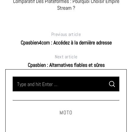
Comparatif Des Plateformes : Pourquoi Choisir Empire
Stream ?
Previous article
Cpasbien4com : Accédez à la dernière adresse
Next article
Cpasbien : Alternatives fiables et sûres
S
S
e
E
A
a
R
C
H
r
MOTO
c
h
f