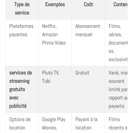
Type de
Exemples
Coût
Contenu
service
Plateformes
Netflix,
Abonnement
Films,
payantes
Amazon
mensuel
séries,
Prime Video
documentai
es,
exclusivités
services de
Pluto TV,
Gratuit
Varié, mais
streaming
Tubi
souvent
gratuits
limité par
avec
rapport aux
publicité
payants
Options de
Google Play
Payant à la
Films
location
Movies,
location
récents ou