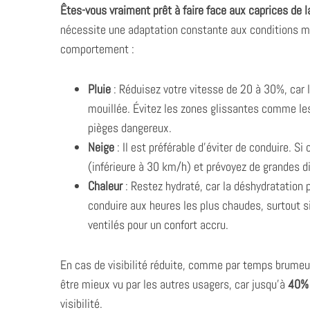
Êtes-vous vraiment prêt à faire face aux caprices de l
nécessite une adaptation constante aux conditions m
comportement :
S
e
Pluie
: Réduisez votre vitesse de 20 à 30%, car 
a
mouillée. Évitez les zones glissantes comme les
r
pièges dangereux.
c
Neige
: Il est préférable d’éviter de conduire. Si
h
f
(inférieure à 30 km/h) et prévoyez de grandes d
o
Chaleur
: Restez hydraté, car la déshydratation 
r
conduire aux heures les plus chaudes, surtout 
:
ventilés pour un confort accru.
En cas de visibilité réduite, comme par temps brumeu
être mieux vu par les autres usagers, car jusqu’à
40%
visibilité.