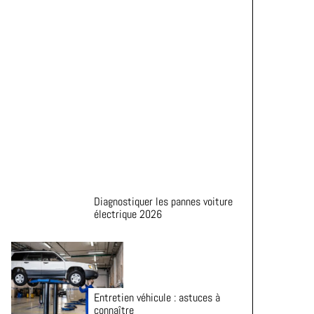
Astuces pour prolonger la durée
de vie de vos pneus
Diagnostiquer les pannes voiture
électrique 2026
Entretien véhicule : astuces à
connaître