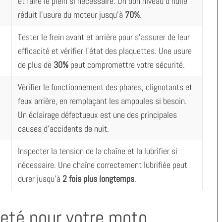
et faire le plein si nécessaire. Un bon niveau d’huile
réduit l’usure du moteur jusqu’à
70%
.
Tester le frein avant et arrière pour s’assurer de leur
efficacité et vérifier l’état des plaquettes. Une usure
de plus de
30%
peut compromettre votre sécurité.
Vérifier le fonctionnement des phares, clignotants et
feux arrière, en remplaçant les ampoules si besoin.
Un éclairage défectueux est une des principales
causes d’accidents de nuit.
Inspecter la tension de la chaîne et la lubrifier si
nécessaire. Une chaîne correctement lubrifiée peut
durer jusqu’à
2 fois plus longtemps
.
reté pour votre moto