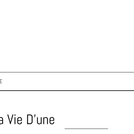
E
a Vie D’une