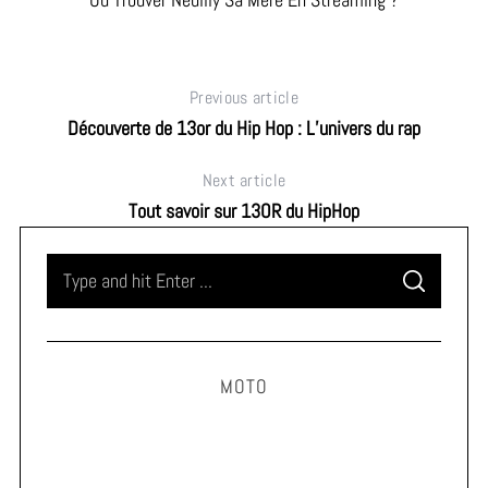
Previous article
Découverte de 13or du Hip Hop : L’univers du rap
Next article
Tout savoir sur 13OR du HipHop
S
S
e
E
A
a
R
C
H
r
MOTO
c
h
f
o