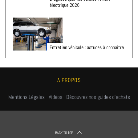
électrique 2026
Entretien véhicule : astuces à connaître
A PROPOS
Mentions Légales
-
Vidéos
-
Découvrez nos guides d'achats
BACK TO TOP