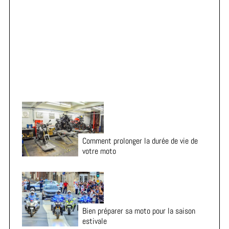
r
Vacances en moto : 7 vérifications essentielles avant
:
le départ
Comment prolonger la durée de vie de
votre moto
Bien préparer sa moto pour la saison
estivale