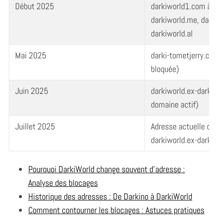
Début 2025
darkiworld1.com à d
darkiworld.me, darki
darkiworld.al
Mai 2025
darki-tometjerry.co
bloquée)
Juin 2025
darkiworld.ex-darki
domaine actif)
Juillet 2025
Adresse actuelle con
darkiworld.ex-darki
Pourquoi DarkiWorld change souvent d’adresse :
Analyse des blocages
Historique des adresses : De Darkino à DarkiWorld
Comment contourner les blocages : Astuces pratiques