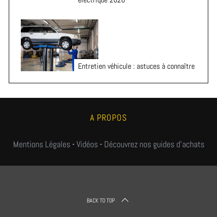
Entretien véhicule : astuces à connaître
A PROPOS
Mentions Légales
-
Vidéos
-
Découvrez nos guides d'achats
BACK TO TOP