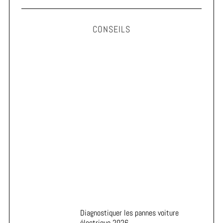
CONSEILS
Astuces pour prolonger la durée de vie de vos pneus
Diagnostiquer les pannes voiture
électrique 2026