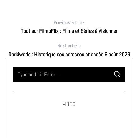
Previous article
Tout sur FilmoFlix : Films et Séries à Visionner
Next article
Darkiworld : Historique des adresses et accès 9 août 2026
S
S
e
E
A
a
R
C
H
r
MOTO
c
h
f
o