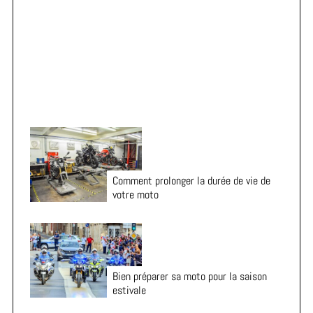
r
Vacances en moto : 7 vérifications essentielles avant
:
le départ
Comment prolonger la durée de vie de
votre moto
Bien préparer sa moto pour la saison
estivale