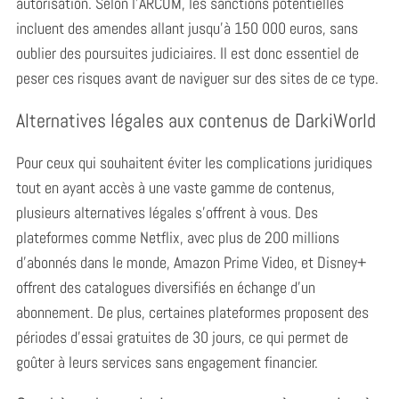
autorisation. Selon l’ARCOM, les sanctions potentielles
incluent des amendes allant jusqu’à 150 000 euros, sans
oublier des poursuites judiciaires. Il est donc essentiel de
peser ces risques avant de naviguer sur des sites de ce type.
Alternatives légales aux contenus de DarkiWorld
Pour ceux qui souhaitent éviter les complications juridiques
tout en ayant accès à une vaste gamme de contenus,
plusieurs alternatives légales s’offrent à vous. Des
plateformes comme Netflix, avec plus de 200 millions
d’abonnés dans le monde, Amazon Prime Video, et Disney+
S
offrent des catalogues diversifiés en échange d’un
e
abonnement. De plus, certaines plateformes proposent des
a
périodes d’essai gratuites de 30 jours, ce qui permet de
r
c
goûter à leurs services sans engagement financier.
h
f