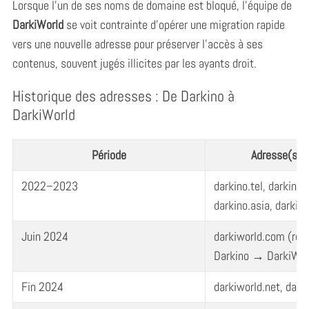
Lorsque l’un de ses noms de domaine est bloqué, l’équipe de
DarkiWorld
se voit contrainte d’opérer une migration rapide
vers une nouvelle adresse pour préserver l’accès à ses
contenus, souvent jugés illicites par les ayants droit.
Historique des adresses : De Darkino à
DarkiWorld
Période
Adresse(s) u
2022–2023
darkino.tel, darkino.
darkino.asia, darkino
Juin 2024
darkiworld.com (reb
Darkino → DarkiWor
Fin 2024
darkiworld.net, dark