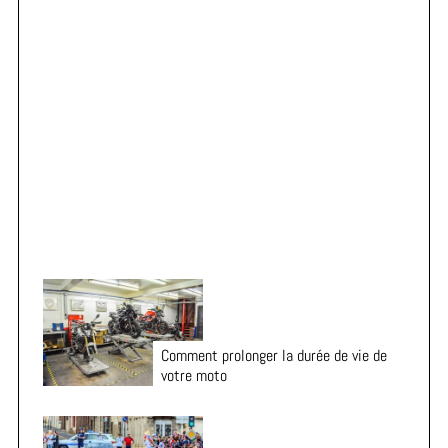
h
f
o
r
Vacances en moto : 7 vérifications essentielles avant
:
le départ
Comment prolonger la durée de vie de
votre moto