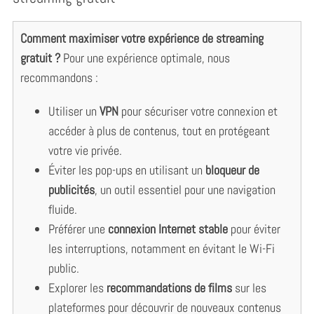
S
Comment maximiser votre expérience de streaming
e
gratuit ?
Pour une expérience optimale, nous
a
recommandons :
r
c
Utiliser un
VPN
pour sécuriser votre connexion et
h
f
accéder à plus de contenus, tout en protégeant
o
votre vie privée.
r
Éviter les pop-ups en utilisant un
bloqueur de
:
publicités
, un outil essentiel pour une navigation
fluide.
Préférer une
connexion Internet stable
pour éviter
les interruptions, notamment en évitant le Wi-Fi
public.
Explorer les
recommandations de films
sur les
plateformes pour découvrir de nouveaux contenus