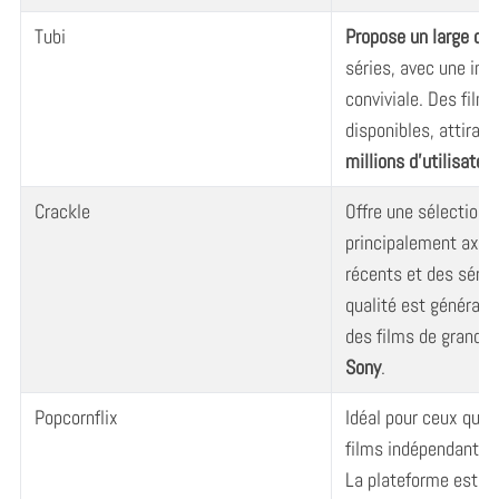
Tubi
Propose un large cho
séries, avec une inte
conviviale. Des film
disponibles, attiran
millions d’utilisateu
Crackle
Offre une sélection v
principalement axée 
récents et des série
qualité est général
des films de grands 
Sony
.
Popcornflix
Idéal pour ceux qui 
films indépendants e
La plateforme est si