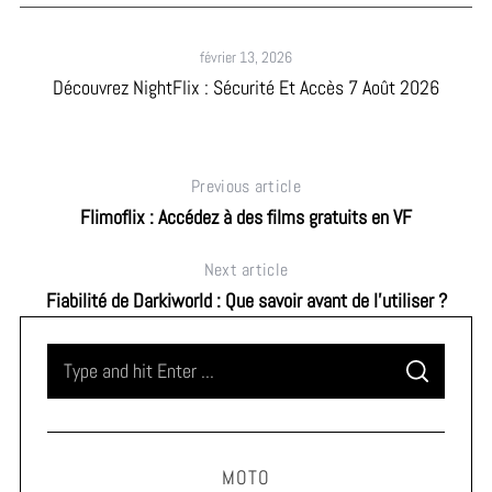
février 13, 2026
Découvrez NightFlix : Sécurité Et Accès 7 Août 2026
Previous article
Flimoflix : Accédez à des films gratuits en VF
Next article
Fiabilité de Darkiworld : Que savoir avant de l’utiliser ?
S
S
e
E
A
a
R
C
H
r
MOTO
c