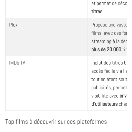
et permet de découvr
titres
.
Plex
Propose une vaste b
films, avec des fonc
streaming à la dema
plus de 20 000
titre
IMDb TV
Inclut des titres bie
accès facile via l’ap
tout en étant souten
publicités, permetta
visibilité avec
enviro
d’utilisateurs
chaque
Top films à découvrir sur ces plateformes