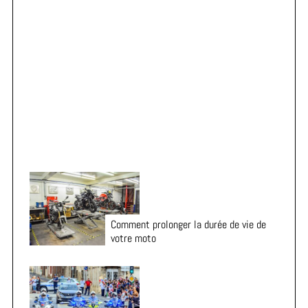
f
o
r
Vacances en moto : 7 vérifications essentielles avant
:
le départ
Comment prolonger la durée de vie de
votre moto