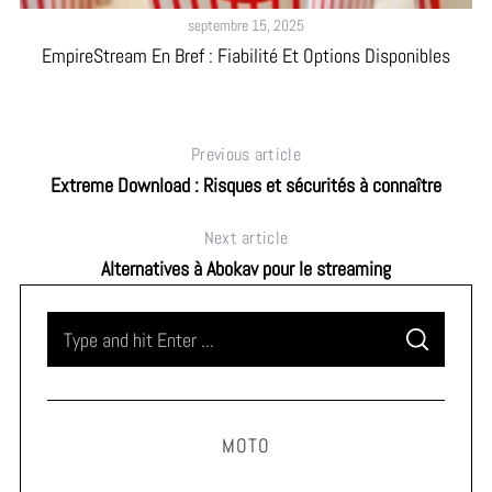
septembre 15, 2025
EmpireStream En Bref : Fiabilité Et Options Disponibles
Previous article
Extreme Download : Risques et sécurités à connaître
Next article
Alternatives à Abokav pour le streaming
S
S
e
E
A
a
R
C
H
r
MOTO
c
h