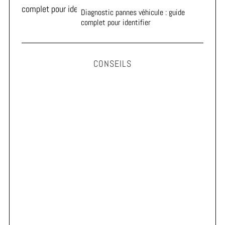
Diagnostic pannes véhicule : guide
complet pour identifier
CONSEILS
Astuces pour prolonger la durée de vie de vos pneus