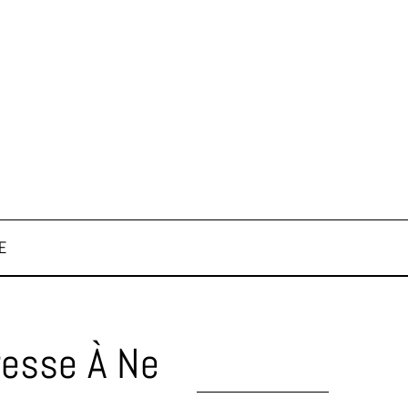
E
resse À Ne