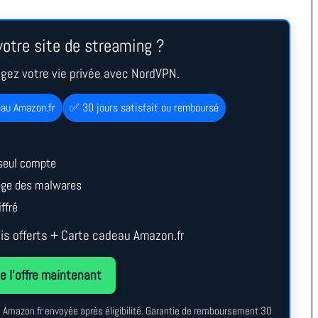
otre site de streaming ?
égez votre vie privée avec NordVPN.
eau Amazon.fr
✅ 30 jours satisfait ou remboursé
seul compte
cage des malwares
ffré
s offerts + Carte cadeau Amazon.fr
e l’offre maintenant
au Amazon.fr envoyée après éligibilité. Garantie de remboursement 30