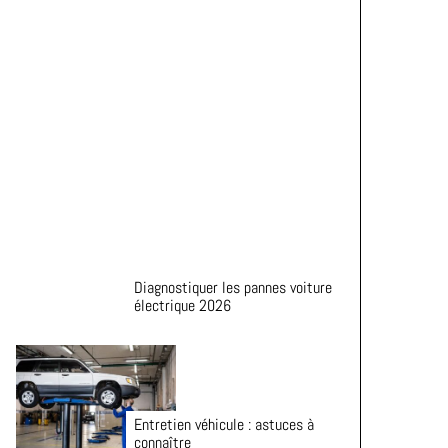
Astuces pour prolonger la durée
de vie de vos pneus
Diagnostiquer les pannes voiture
électrique 2026
Entretien véhicule : astuces à
connaître