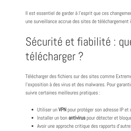
Il est essentiel de garder à l’esprit que ces changeme
une surveillance accrue des sites de téléchargement il
Sécurité et fiabilité : q
télécharger ?
S
Télécharger des fichiers sur des sites comme Extre
e
a
l’exposition à des virus et des malwares. Pour garant
r
suivre certaines meilleures pratiques :
c
h
Utiliser un
VPN
pour protéger son adresse IP et 
f
o
Installer un bon
antivirus
pour détecter et bloqu
r
Avoir une approche critique des rapports d’autres
: