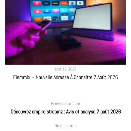
août 12, 2025
t
Flemmix – Nouvelle Adresse À Connaître 7 Août 2026
Ac
Previous article
Découvrez empire streamz : Avis et analyse 7 août 2026
Next article