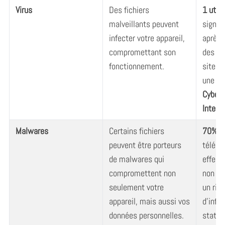
Virus
Des fichiers
1 utili
malveillants peuvent
signal
infecter votre appareil,
après 
compromettant son
des fi
fonctionnement.
sites 
une ét
CyberS
Intern
Malwares
Certains fichiers
70%
d
peuvent être porteurs
téléc
de malwares qui
effect
compromettent non
non vé
seulement votre
un ris
appareil, mais aussi vos
d’infec
données personnelles.
statis