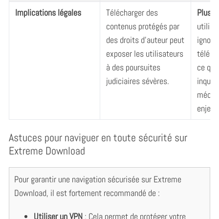
Implications légales
Télécharger des
Plus 
contenus protégés par
utilis
des droits d’auteur peut
ignorer
exposer les utilisateurs
téléch
à des poursuites
ce qui
judiciaires sévères.
inquié
mécon
enjeux
Astuces pour naviguer en toute sécurité sur
Extreme Download
Pour garantir une navigation sécurisée sur Extreme
S
Download, il est fortement recommandé de :
e
a
Utiliser un VPN
: Cela permet de protéger votre