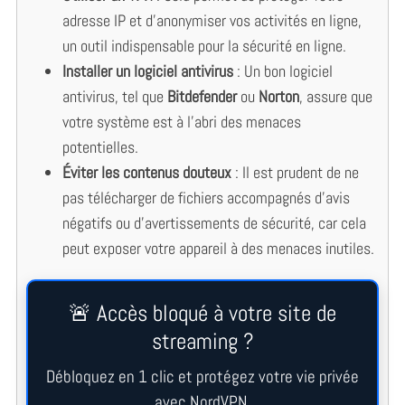
r
adresse IP et d’anonymiser vos activités en ligne,
c
h
un outil indispensable pour la sécurité en ligne.
f
Installer un logiciel antivirus
: Un bon logiciel
o
antivirus, tel que
Bitdefender
ou
Norton
, assure que
r
votre système est à l’abri des menaces
:
potentielles.
Éviter les contenus douteux
: Il est prudent de ne
pas télécharger de fichiers accompagnés d’avis
négatifs ou d’avertissements de sécurité, car cela
peut exposer votre appareil à des menaces inutiles.
🚨 Accès bloqué à votre site de
streaming ?
Débloquez en 1 clic et protégez votre vie privée
avec NordVPN.