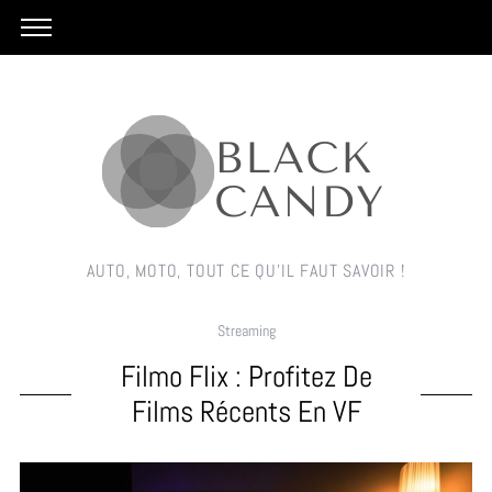
AUTO, MOTO, TOUT CE QU'IL FAUT SAVOIR !
Streaming
Filmo Flix : Profitez De
Films Récents En VF