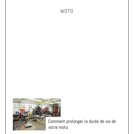
H
r
MOTO
c
h
f
o
r
Vacances en moto : 7 vérifications essentielles avant
:
le départ
Comment prolonger la durée de vie de
votre moto