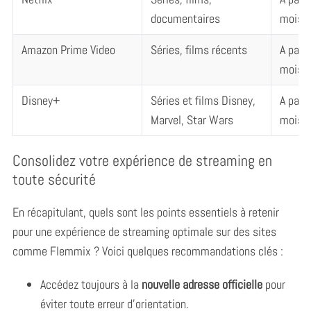
c
documentaires
mois
h
f
Amazon Prime Video
Séries, films récents
A parti
o
mois
r
:
Disney+
Séries et films Disney,
A parti
Marvel, Star Wars
mois
Consolidez votre expérience de streaming en
toute sécurité
En récapitulant, quels sont les points essentiels à retenir
pour une expérience de streaming optimale sur des sites
comme Flemmix ? Voici quelques recommandations clés :
Accédez toujours à la
nouvelle adresse officielle
pour
éviter toute erreur d’orientation.