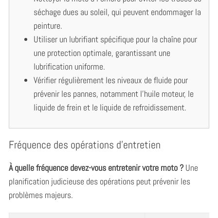
séchage dues au soleil, qui peuvent endommager la
peinture.
Utiliser un lubrifiant spécifique pour la chaîne pour
une protection optimale, garantissant une
lubrification uniforme.
Vérifier régulièrement les niveaux de fluide pour
prévenir les pannes, notamment l’huile moteur, le
liquide de frein et le liquide de refroidissement.
S
e
Fréquence des opérations d’entretien
a
r
À quelle fréquence devez-vous entretenir votre moto ?
Une
c
planification judicieuse des opérations peut prévenir les
h
f
problèmes majeurs.
o
r