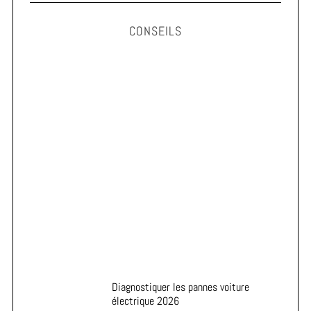
CONSEILS
Astuces pour prolonger la durée de vie de vos pneus
Diagnostiquer les pannes voiture
électrique 2026