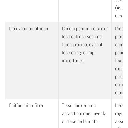
(Assoc
des Pn
Clé dynamométrique
Clé qui permet de serrer
Préser
les boulons avec une
pièces
force précise, évitant
serrag
les serrages trop
pourra
importants.
fissur
ruptur
partic
critiqu
élémen
Chiffon microfibre
Tissu doux et non
Idéal p
abrasif pour nettoyer la
rayure
surface de la moto,
assura