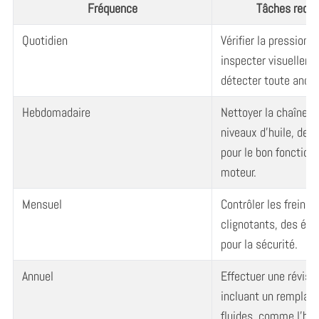
Fréquence
Tâches rec
:
Quotidien
Vérifier la pression 
inspecter visuelleme
détecter toute anom
Hebdomadaire
Nettoyer la chaîne et
niveaux d’huile, deu
pour le bon fonctio
moteur.
Mensuel
Contrôler les freins,
clignotants, des él
pour la sécurité.
Annuel
Effectuer une révisi
incluant un remplace
fluides, comme l’hui