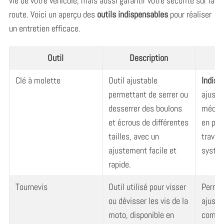
vie de votre véhicule, mais aussi garantir votre sécurité sur la
route. Voici un aperçu des
outils indispensables
pour réaliser
un entretien efficace.
Outil
Description
Clé à molette
Outil ajustable
Indisp
permettant de serrer ou
ajuste
desserrer des boulons
mécani
et écrous de différentes
en part
tailles, avec un
travaux
ajustement facile et
systèm
rapide.
Tournevis
Outil utilisé pour visser
Permet
ou dévisser les vis de la
ajuste
moto, disponible en
compos