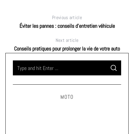
Previous article
Éviter les pannes : conseils d’entretien véhicule
Next article
Conseils pratiques pour prolonger la vie de votre auto
S
S
e
E
A
a
R
C
H
r
MOTO
c
h
f
o
r