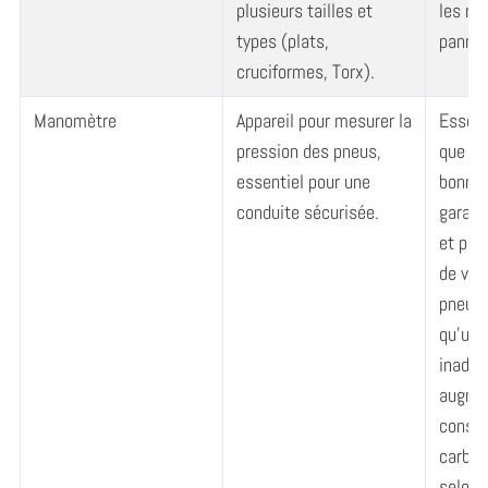
plusieurs tailles et
les rét
types (plats,
pannea
cruciformes, Torx).
Manomètre
Appareil pour mesurer la
Essent
pression des pneus,
que le
essentiel pour une
bonne 
conduite sécurisée.
garant
et pro
de vie
pneuma
qu’une
inadéq
augmen
conso
carbur
selon 