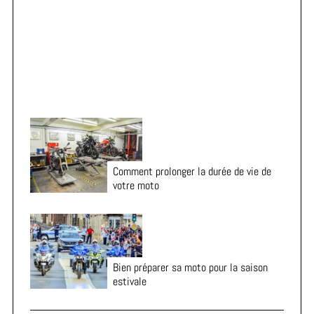
Vacances en moto : 7 vérifications essentielles avant
:
le départ
Comment prolonger la durée de vie de
votre moto
Bien préparer sa moto pour la saison
estivale