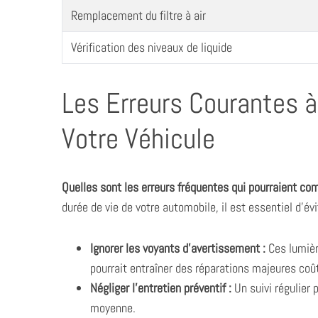
Remplacement du filtre à air
Vérification des niveaux de liquide
S
e
Les Erreurs Courantes à
a
r
Votre Véhicule
c
h
f
o
Quelles sont les erreurs fréquentes qui pourraient com
r
durée de vie de votre automobile, il est essentiel d’év
:
Ignorer les voyants d’avertissement :
Ces lumièr
pourrait entraîner des réparations majeures coût
Négliger l’entretien préventif :
Un suivi régulier 
moyenne.