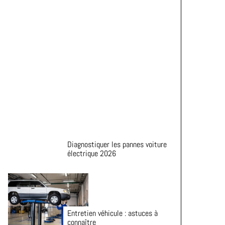
Astuces pour prolonger la durée
de vie de vos pneus
Diagnostiquer les pannes voiture
électrique 2026
Entretien véhicule : astuces à
connaître