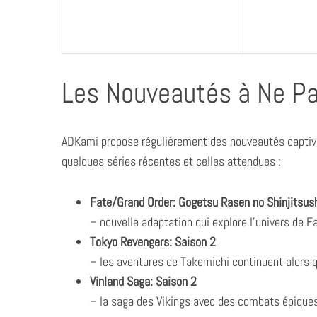
S
Les Nouveautés à Ne P
e
a
r
c
ADKami propose régulièrement des nouveautés captivan
h
quelques séries récentes et celles attendues :
f
o
r
Fate/Grand Order: Gogetsu Rasen no Shinjitsus
:
– nouvelle adaptation qui explore l’univers de F
Tokyo Revengers: Saison 2
– les aventures de Takemichi continuent alors q
Vinland Saga: Saison 2
– la saga des Vikings avec des combats épiques