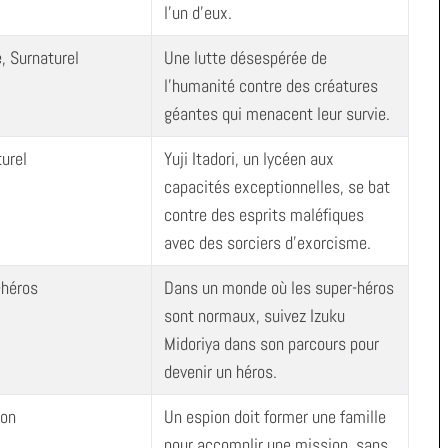
l’un d’eux.
, Surnaturel
Une lutte désespérée de
l’humanité contre des créatures
géantes qui menacent leur survie.
turel
Yuji Itadori, un lycéen aux
capacités exceptionnelles, se bat
contre des esprits maléfiques
avec des sorciers d’exorcisme.
-héros
Dans un monde où les super-héros
sont normaux, suivez Izuku
Midoriya dans son parcours pour
devenir un héros.
ion
Un espion doit former une famille
pour accomplir une mission, sans