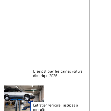
Astuces pour prolonger la durée
de vie de vos pneus
Diagnostiquer les pannes voiture
électrique 2026
Entretien véhicule : astuces à
connaître