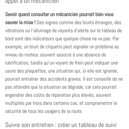
appel à un mécanicien
Savoir quand consulter un mécanicien pourrait bien vous
sauver la mise !
Des signes comme des bruits étranges, des
vibrations ou l’allumage de voyants d’alerte sur le tableau de
bord sont des indicateurs que quelque chose ne va pas. Par
exemple, un bruit de cliquetis peut signaler un problème au
S
niveau du moteur, souvent associé à une absence de
e
lubrification, tandis qu’un voyant de frein peut indiquer une
a
usure des plaquettes, une situation qui, si elle est ignorée,
r
c
pourrait entraîner des accidents graves. Il est conseillé de ne
h
pas attendre que la situation se dégrade, car cela pourrait
f
engendrer des coûts de réparation plus élevés, souvent
o
multipliés par trois dans certains cas, et compromettre la
r
:
sécurité de tous les usagers de la route.
Suivre son entretien : créer un tableau de suivi