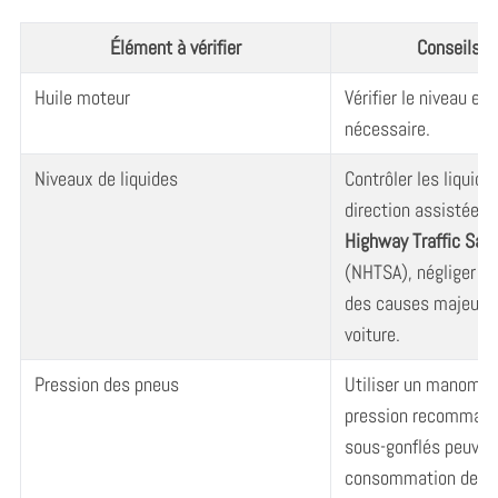
Élément à vérifier
Conseils p
Huile moteur
Vérifier le niveau et
nécessaire.
Niveaux de liquides
Contrôler les liquide
direction assistée. 
Highway Traffic Safe
(NHTSA), négliger ce
des causes majeures
voiture.
Pression des pneus
Utiliser un manomètre
pression recommand
sous-gonflés peuven
consommation de ca