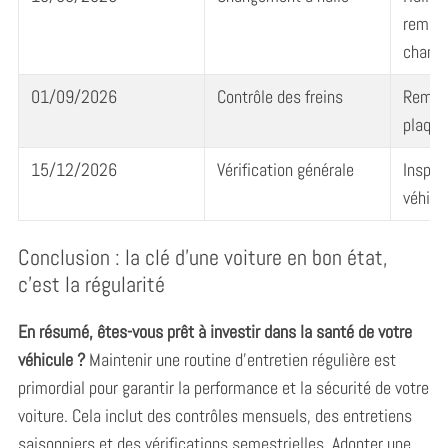
remplac
changé
01/09/2026
Contrôle des freins
Rempl
plaque
15/12/2026
Vérification générale
Inspec
véhicu
Conclusion : la clé d’une voiture en bon état,
c’est la régularité
En résumé, êtes-vous prêt à investir dans la santé de votre
véhicule ?
Maintenir une routine d’entretien régulière est
primordial pour garantir la performance et la sécurité de votre
voiture. Cela inclut des contrôles mensuels, des entretiens
saisonniers et des vérifications semestrielles. Adopter une