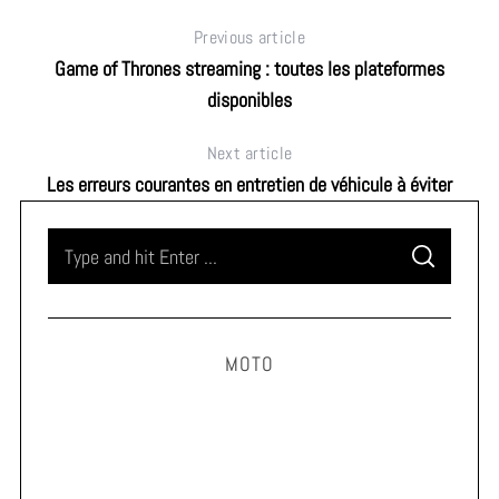
Previous article
Game of Thrones streaming : toutes les plateformes
disponibles
Next article
Les erreurs courantes en entretien de véhicule à éviter
S
S
e
E
A
a
R
C
H
r
MOTO
c
h
f
o
r