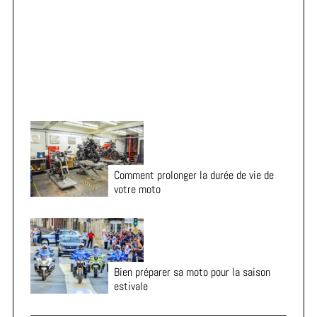
Vacances en moto : 7 vérifications essentielles avant
:
le départ
Comment prolonger la durée de vie de
votre moto
Bien préparer sa moto pour la saison
estivale