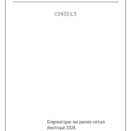
CONSEILS
Astuces pour prolonger la durée de vie de vos pneus
Diagnostiquer les pannes voiture
électrique 2026