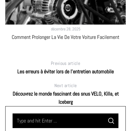
décembre 28, 2025
Comment Prolonger La Vie De Votre Voiture Facilement
Previous article
Les erreurs à éviter lors de l’entretien automobile
Next article
Découvrez le monde fascinant des snus VELO, Killa, et
Iceberg
S
S
e
E
A