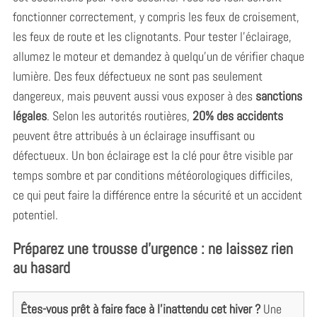
fonctionner correctement, y compris les feux de croisement,
les feux de route et les clignotants. Pour tester l’éclairage,
allumez le moteur et demandez à quelqu’un de vérifier chaque
lumière. Des feux défectueux ne sont pas seulement
dangereux, mais peuvent aussi vous exposer à des
sanctions
S
légales
. Selon les autorités routières,
20% des accidents
e
peuvent être attribués à un éclairage insuffisant ou
a
r
défectueux. Un bon éclairage est la clé pour être visible par
c
temps sombre et par conditions météorologiques difficiles,
h
ce qui peut faire la différence entre la sécurité et un accident
f
potentiel.
o
r
Préparez une trousse d’urgence : ne laissez rien
:
au hasard
Êtes-vous prêt à faire face à l’inattendu cet hiver ?
Une