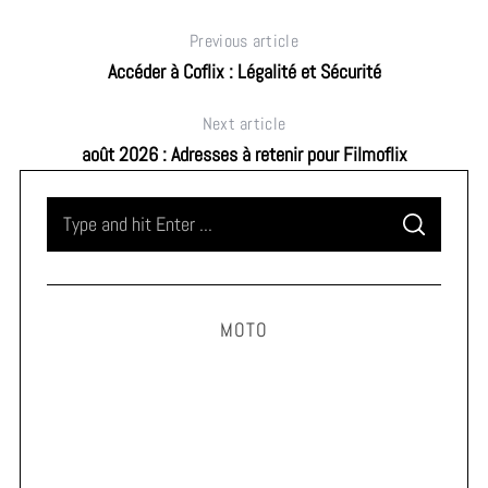
Previous article
Accéder à Coflix : Légalité et Sécurité
Next article
août 2026 : Adresses à retenir pour Filmoflix
S
S
e
E
A
a
R
C
H
r
MOTO
c
h
f
o
r
Vacances en moto : 7 vérifications essentielles avant
: