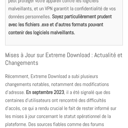
peut protéger votre appareil contre les logiciels
malveillants, et un VPN garantit la confidentialité de vos
données personnelles.
Soyez particulièrement prudent
avec les fichiers .exe et d’autres formats pouvant
S
contenir des
logiciels malveillants
.
e
a
r
Mises à Jour sur Extreme Download : Actualité et
c
Changements
h
f
o
Récemment, Extreme Download a subi plusieurs
r
changements notables, notamment des modifications
:
d’adresse.
En septembre 2023
, il a été signalé que des
centaines d’utilisateurs ont rencontré des difficultés
d’accès, ce qui a rendu crucial le fait de rester informé sur
les mises à jour concernant le statut opérationnel de la
plateforme. Des sources fiables comme des forums