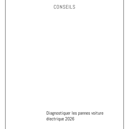
CONSEILS
Astuces pour prolonger la durée de vie de vos pneus
Diagnostiquer les pannes voiture
électrique 2026