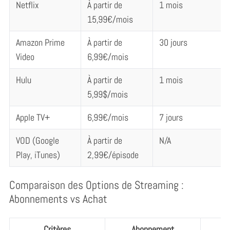
Netflix
À partir de
1 mois
15,99€/mois
Amazon Prime
À partir de
30 jours
Video
6,99€/mois
Hulu
À partir de
1 mois
5,99$/mois
Apple TV+
6,99€/mois
7 jours
VOD (Google
À partir de
N/A
Play, iTunes)
2,99€/épisode
Comparaison des Options de Streaming :
Abonnements vs Achat
Critères
Abonnement
Ac