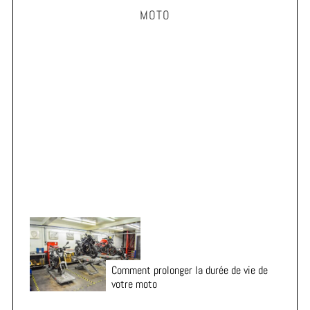
MOTO
c
h
f
o
r
Vacances en moto : 7 vérifications essentielles avant
:
le départ
Comment prolonger la durée de vie de
votre moto