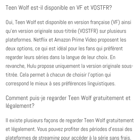
r
Teen Wolf est-il disponible en VF et VOSTFR?
c
h
Oui, Teen Wolf est disponible en version française (VF) ainsi
f
qu’en version originale sous-titrée (VOSTFR) sur plusieurs
o
r
plateformes.
Netflix et Amazon Prime Video proposent les
:
deux options, ce qui est idéal pour les fans qui préfèrent
regarder leurs séries dans la langue de leur choix. En
revanche, Hulu propose uniquement la version originale sous-
titrée. Cela permet à chacun de choisir l’option qui
correspond le mieux à ses préférences linguistiques.
Comment puis-je regarder Teen Wolf gratuitement et
légalement?
Il existe plusieurs façons de regarder Teen Wolf gratuitement
et légalement.
Vous pouvez profiter des périodes d’essai des
plateformes de streaming pour accéder à la série sans frais.