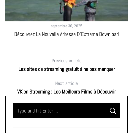
septembre 30, 2025
Découvrez La Nouvelle Adresse D’Extreme Download
Previous article
Les sites de streaming gratuit à ne pas manquer
Next article
VK en Streaming : Les Meilleurs Films à Découvrir
S
S
e
E
A
a
R
C
H
r