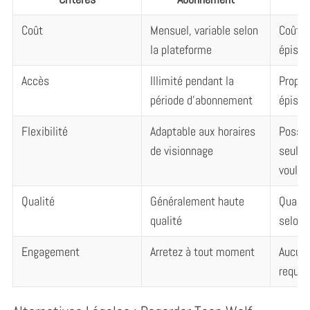
Coût
Mensuel, variable selon
Coût p
la plateforme
épisod
Accès
Illimité pendant la
Propri
période d’abonnement
épisod
Flexibilité
Adaptable aux horaires
Possib
de visionnage
seulem
voulu
Qualité
Généralement haute
Qualit
qualité
selon 
Engagement
Arretez à tout moment
Aucun
requis