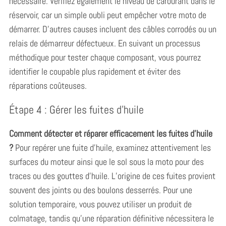
nécessaire. Vérifiez également le niveau de carburant dans le
réservoir, car un simple oubli peut empêcher votre moto de
démarrer. D’autres causes incluent des câbles corrodés ou un
relais de démarreur défectueux. En suivant un processus
méthodique pour tester chaque composant, vous pourrez
identifier le coupable plus rapidement et éviter des
réparations coûteuses.
Étape 4 : Gérer les fuites d’huile
Comment détecter et réparer efficacement les fuites d’huile
?
Pour repérer une fuite d’huile, examinez attentivement les
S
surfaces du moteur ainsi que le sol sous la moto pour des
e
traces ou des gouttes d’huile. L’origine de ces fuites provient
a
souvent des joints ou des boulons desserrés. Pour une
r
solution temporaire, vous pouvez utiliser un produit de
c
h
colmatage, tandis qu’une réparation définitive nécessitera le