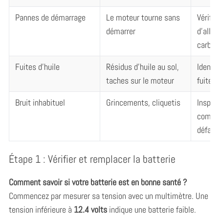
Pannes de démarrage
Le moteur tourne sans
Vérifie
démarrer
d’allu
carbur
Fuites d’huile
Résidus d’huile au sol,
Identif
taches sur le moteur
fuite
Bruit inhabituel
Grincements, cliquetis
Inspec
compo
défail
Étape 1 : Vérifier et remplacer la batterie
Comment savoir si votre batterie est en bonne santé ?
Commencez par mesurer sa tension avec un multimètre. Une
tension inférieure à
12.4 volts
indique une batterie faible.