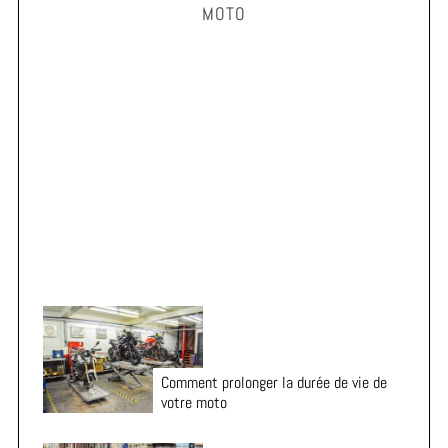
MOTO
c
h
f
o
r
Vacances en moto : 7 vérifications essentielles avant
:
le départ
Comment prolonger la durée de vie de
votre moto