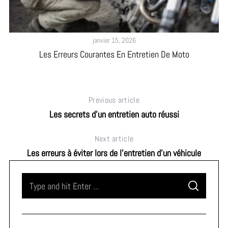
janvier 15, 2026
Les Erreurs Courantes En Entretien De Moto
Previous article
Les secrets d’un entretien auto réussi
Next article
Les erreurs à éviter lors de l’entretien d’un véhicule
S
S
e
E
A
a
R
C
H
r