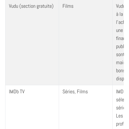
Vudu (section gratuite)
Films
Vudu p
à la lo
l’acha
une se
financ
publici
sont de
mais i
bons c
dispon
IMDb TV
Séries, Films
IMDb T
sélect
séries
Les ut
profit