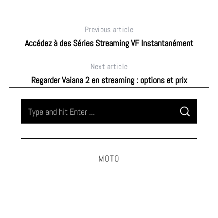
Previous article
Accédez à des Séries Streaming VF Instantanément
Next article
Regarder Vaiana 2 en streaming : options et prix
S
S
e
E
A
a
R
C
H
r
MOTO
c
h
f
o
r