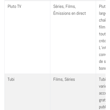
Pluto TV
Séries, Films,
Pluto 
Émissions en direct
large 
chaîne
films 
tout g
créati
L’inte
conviv
de str
bonne 
Tubi
Films, Séries
Tubi o
varié d
access
gratui
publici