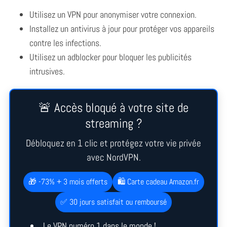
Utilisez un VPN pour anonymiser votre connexion.
Installez un antivirus à jour pour protéger vos appareils
contre les infections.
Utilisez un adblocker pour bloquer les publicités
intrusives.
S
🚨 Accès bloqué à votre site de
e
a
streaming ?
r
c
Débloquez en 1 clic et protégez votre vie privée
h
avec NordVPN.
f
o
🎁 -73% + 3 mois offerts
🛍️ Carte cadeau Amazon.fr
r
:
✅ 30 jours satisfait ou remboursé
Le VPN numéro 1 dans le monde !