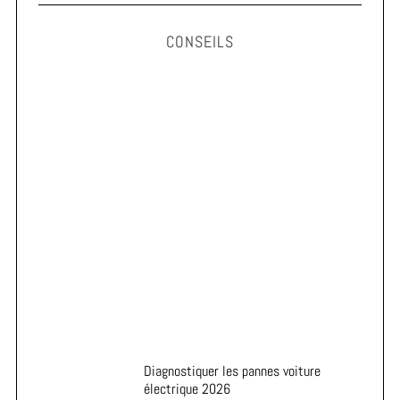
CONSEILS
Astuces pour prolonger la durée de vie de vos pneus
Diagnostiquer les pannes voiture
électrique 2026