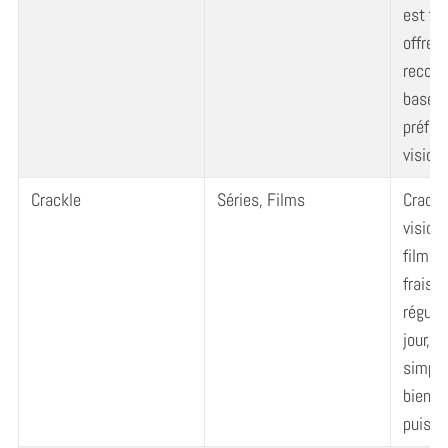
est fac
offre 
recom
basées
préfér
vision
Crackle
Séries, Films
Crackl
vision
films 
frais.
réguli
jour, e
simple 
bien qu
puisse 