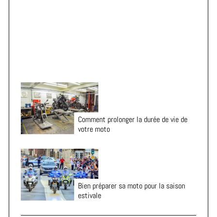
Vacances en moto : 7 vérifications essentielles avant
:
le départ
Comment prolonger la durée de vie de
votre moto
Bien préparer sa moto pour la saison
estivale