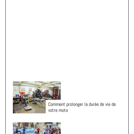
h
f
o
r
Vacances en moto : 7 vérifications essentielles avant
:
le départ
Comment prolonger la durée de vie de
votre moto