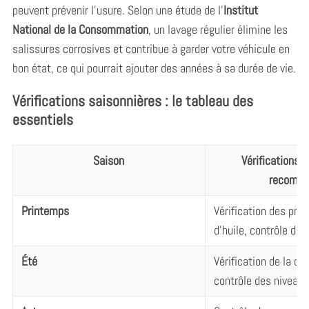
peuvent prévenir l’usure. Selon une étude de l’
Institut
c
h
National de la Consommation
, un lavage régulier élimine les
f
salissures corrosives et contribue à garder votre véhicule en
o
bon état, ce qui pourrait ajouter des années à sa durée de vie.
r
:
Vérifications saisonnières : le tableau des
essentiels
Saison
Vérifications e
recomm
Printemps
Vérification des pn
d’huile, contrôle des
Été
Vérification de la cl
contrôle des niveaux