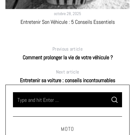
octobre 28, 2025
Entretenir Son Véhicule : 5 Conseils Essentiels
Previous article
Comment prolonger la vie de votre véhicule ?
Next article
Entretenir sa voiture : conseils incontournables
S
S
e
E
A
a
R
C
H
r
MOTO
c