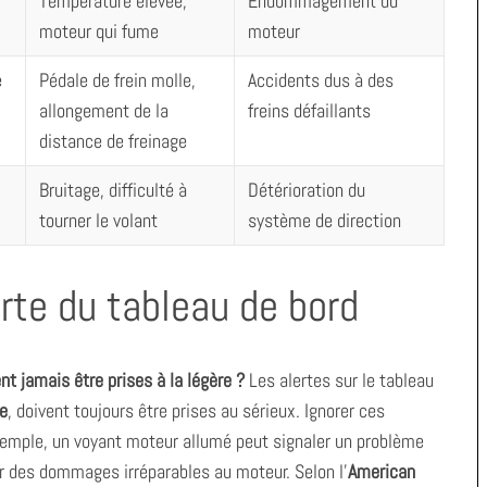
Température élevée,
Endommagement du
moteur qui fume
moteur
e
Pédale de frein molle,
Accidents dus à des
allongement de la
freins défaillants
distance de freinage
Bruitage, difficulté à
Détérioration du
tourner le volant
système de direction
erte du tableau de bord
nt jamais être prises à la légère ?
Les alertes sur le tableau
le
, doivent toujours être prises au sérieux. Ignorer ces
xemple, un voyant moteur allumé peut signaler un problème
ner des dommages irréparables au moteur. Selon l’
American