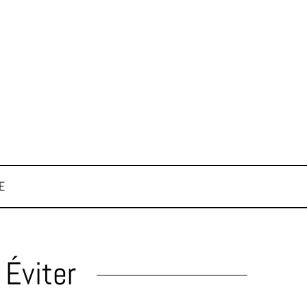
E
 Éviter