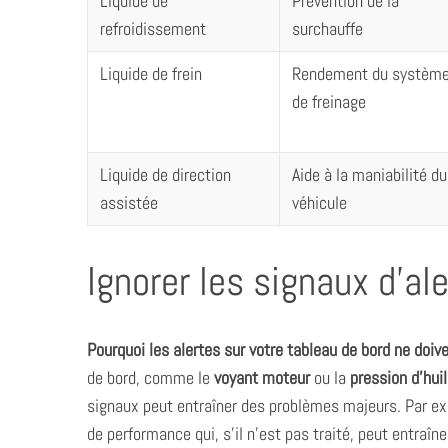
Liquide de
Prévention de la
refroidissement
surchauffe
Liquide de frein
Rendement du systèm
de freinage
S
e
a
r
Liquide de direction
Aide à la maniabilité du
c
assistée
véhicule
h
f
o
Ignorer les signaux d’al
r
:
Pourquoi les alertes sur votre tableau de bord ne doive
de bord, comme le
voyant moteur
ou la
pression d’hui
signaux peut entraîner des problèmes majeurs. Par e
de performance qui, s’il n’est pas traité, peut entraî