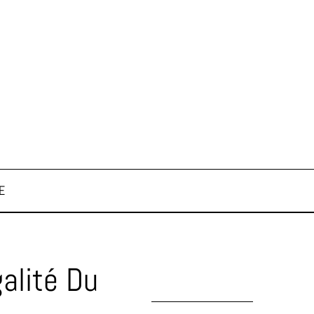
E
alité Du