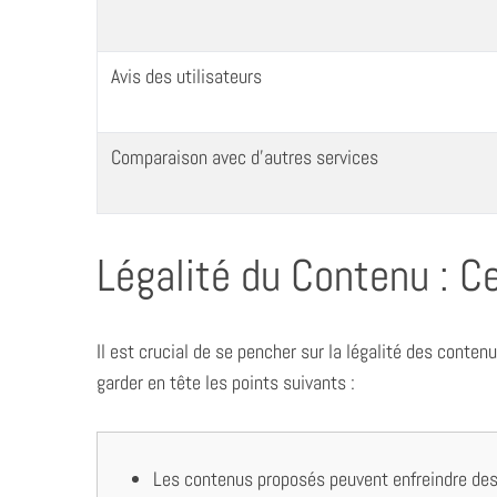
S
e
a
Avis des utilisateurs
r
c
h
Comparaison avec d’autres services
f
o
r
:
Légalité du Contenu : C
Il est crucial de se pencher sur la légalité des conte
garder en tête les points suivants :
Les contenus proposés peuvent enfreindre des d