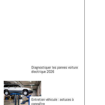
Astuces pour prolonger la durée
de vie de vos pneus
Diagnostiquer les pannes voiture
électrique 2026
Entretien véhicule : astuces à
connaître