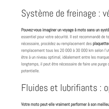
Système de freinage : vé
S
Pouvez-vous imaginer un voyage à moto sans un systè
e
a
essentiel pour votre sécurité. Il est recommandé de tes
r
nécessaire, procédez au remplacement des
plaquettes
c
remplacement tous les 20 000 à 30 000 km selon l’util
h
être à un niveau optimal, idéalement entre les marque
f
o
longtemps, il peut être nécessaire de faire une purge d
r
potentielle.
:
Fluides et lubrifiants :
Votre moto peut-elle vraiment performer à son meilleu